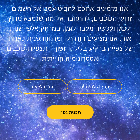
אנו מזמינים אתכם להביט עמנו אל השמים
זרועי הכוכבים, להתחבר אל מה שנמצא מחוץ
לכאן ועכשיו, מעבר לזמן, במרחק אלפי שנות
אור. אנו מציעים חוויה קדומה וחדשנית כאחת
של צפייה ברקיע בלילה חשוך - תצפיות כוכבים
ואסטרונומיה חווייתית.
הזמנה לתצפית
ספרו לי עוד
תכנית גפ"ן