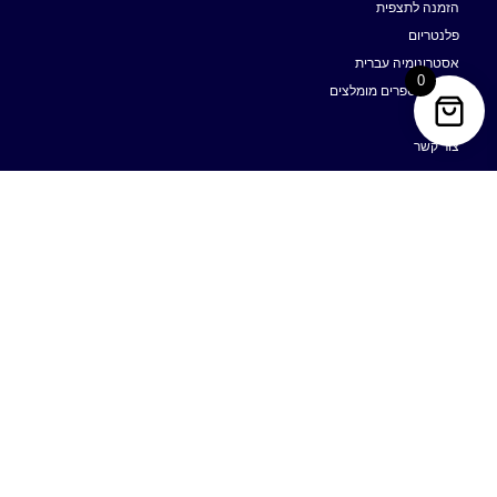
הזמנה לתצפית
פלנטריום
אסטרונומיה עברית
0
אתרים וספרים מומלצים
גלריה
צור קשר
עקבו אחרינו בפייסבוק
הצטרפו לניוזלטר שלנו
הצטרפו למאות מנויי הניוזלטר שלנו וקבלו עדכונים וחדשות לפני
כולם